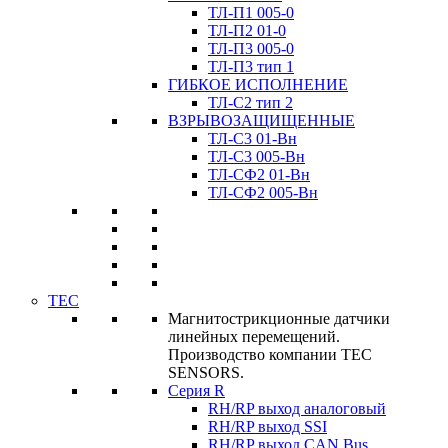
ТЛ-П1 005-0
ТЛ-П2 01-0
ТЛ-П3 005-0
ТЛ-П3 тип 1
ГИБКОЕ ИСПОЛНЕНИЕ
ТЛ-C2 тип 2
ВЗРЫВОЗАЩИЩЕННЫЕ
ТЛ-C3 01-Вн
ТЛ-C3 005-Вн
ТЛ-CФ2 01-Вн
ТЛ-CФ2 005-Вн
TEC
Магнитострикционные датчики
линейных перемещений.
Производство компании TEC
SENSORS.
Серия R
RH/RP выход аналоговый
RH/RP выход SSI
RH/RP выход CAN Bus