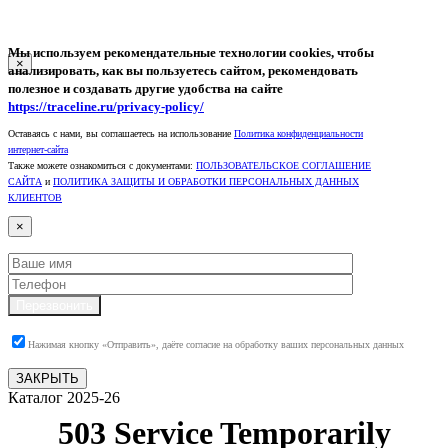
Мы используем рекомендательные технологии
cookies
, чтобы
×
анализировать, как вы пользуетесь сайтом, рекомендовать
полезное и создавать другие удобства на сайте
https://traceline.ru/privacy-policy/
Оставаясь с нами, вы соглашаетесь на использование
Политика конфиденциальности
интернет-сайта
Также можете ознакомиться с документами:
ПОЛЬЗОВАТЕЛЬСКОЕ СОГЛАШЕНИЕ
САЙТА
и
ПОЛИТИКА ЗАЩИТЫ И ОБРАБОТКИ ПЕРСОНАЛЬНЫХ ДАННЫХ
КЛИЕНТОВ
×
Перезвонить
Нажимая кнопку «Отправить», даёте согласие на обработку ваших персональных данных
ЗАКРЫТЬ
Каталог 2025-26