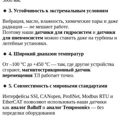
5000 мм.
🔹
3. Устойчивость к экстремальным условиям
Вибрация, масло, влажность, химические пары и даже
радиация — не мешают работе.
Поэтому наши
датчики для гидросистем
и
датчики
для пневмосистем
можно ставить даже на турбины и
литейные установки.
🔹
4. Широкий диапазон температур
От –100 °C до +450 °C — там, где другие устройства
сгорают,
магнитострикционный датчик
перемещения
ТЛ работает точно.
🔹
5. Совместимость с мировыми стандартами
Интерфейсы SSI, CANopen, ProfiNet, Modbus RTU и
EtherCAT позволяют использовать наши датчики
как
аналог Balluff
и
аналог Temposonics
— без
переделки оборудования