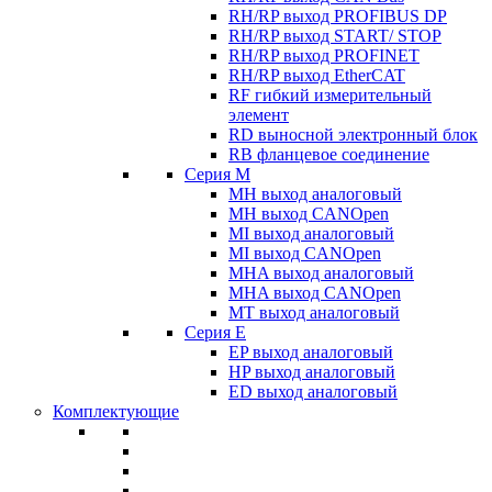
RH/RP выход PROFIBUS DP
RH/RP выход START/ STOP
RH/RP выход PROFINET
RH/RP выход EtherCAT
RF гибкий измерительный
элемент
RD выносной электронный блок
RB фланцевое соединение
Серия M
MH выход аналоговый
MH выход CANOpen
MI выход аналоговый
MI выход CANOpen
MHA выход аналоговый
MHA выход CANOpen
MT выход аналоговый
Серия E
EP выход аналоговый
HP выход аналоговый
ED выход аналоговый
Комплектующие