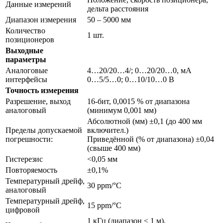
Данные измерений
дельта расстояния
Диапазон измерения
50 – 5000 мм
Количество
1 шт.
позиционеров
Выходные
параметры
Аналоговые
4…20/20…4/; 0…20/20…0, мА
интерфейсы
0…5/5…0; 0…10/10…0 В
Точность измерения
Разрешение, выход
16-бит, 0,0015 % от диапазона
аналоговый
(минимум 0,001 мм)
Абсолютной (мм) ±0,1 (до 400 мм
Пределы допускаемой
включител.)
погрешности:
Приведённой (% от диапазона) ±0,04
(свыше 400 мм)
Гистерезис
<0,05 мм
Повторяемость
±0,1%
Температурный дрейф,
30 ppm/°С
аналоговый
Температурный дрейф,
15 ppm/°С
цифровой
1 кГц (диапазон ≤ 1 м),