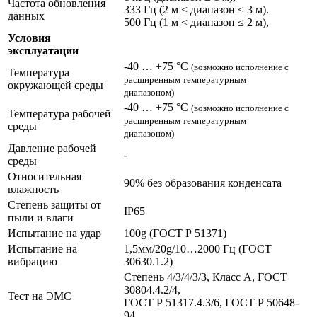
Частота обновления
333 Гц (2 м < диапазон ≤ 3 м).
данных
500 Гц (1 м < диапазон ≤ 2 м),
Условия
эксплуатации
-40 … +75 °С
(возможно исполнение с
Температура
расширенным температурным
окружающей среды
диапазоном)
-40 … +75 °С
(возможно исполнение с
Температура рабочей
расширенным температурным
среды
диапазоном)
Давление рабочей
-
среды
Относительная
90% без образования конденсата
влажность
Степень защиты от
IP65
пыли и влаги
Испытание на удар
100g (ГОСТ Р 51371)
Испытание на
1,5мм/20g/10…2000 Гц (ГОСТ
вибрацию
30630.1.2)
Степень 4/3/4/3/3, Класс А, ГОСТ
30804.4.2/4,
Тест на ЭМС
ГОСТ Р 51317.4.3/6, ГОСТ Р 50648-
94,