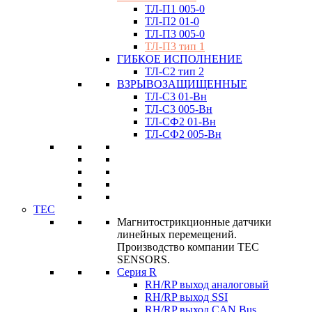
ТЛ-П1 005-0
ТЛ-П2 01-0
ТЛ-П3 005-0
ТЛ-П3 тип 1
ГИБКОЕ ИСПОЛНЕНИЕ
ТЛ-C2 тип 2
ВЗРЫВОЗАЩИЩЕННЫЕ
ТЛ-C3 01-Вн
ТЛ-C3 005-Вн
ТЛ-CФ2 01-Вн
ТЛ-CФ2 005-Вн
TEC
Магнитострикционные датчики
линейных перемещений.
Производство компании TEC
SENSORS.
Серия R
RH/RP выход аналоговый
RH/RP выход SSI
RH/RP выход CAN Bus