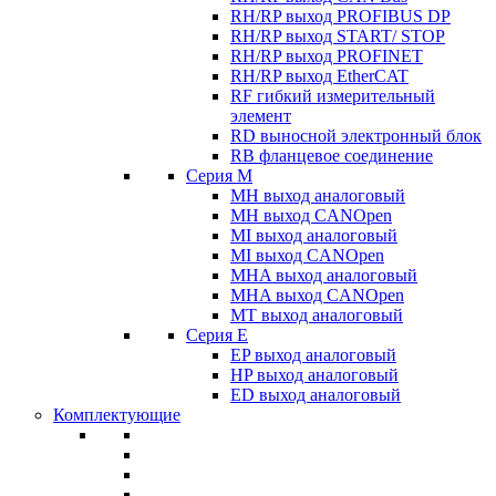
RH/RP выход PROFIBUS DP
RH/RP выход START/ STOP
RH/RP выход PROFINET
RH/RP выход EtherCAT
RF гибкий измерительный
элемент
RD выносной электронный блок
RB фланцевое соединение
Серия M
MH выход аналоговый
MH выход CANOpen
MI выход аналоговый
MI выход CANOpen
MHA выход аналоговый
MHA выход CANOpen
MT выход аналоговый
Серия E
EP выход аналоговый
HP выход аналоговый
ED выход аналоговый
Комплектующие