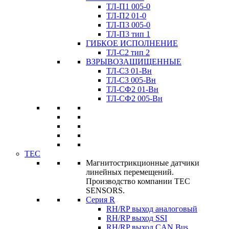
ТЛ-П1 005-0
ТЛ-П2 01-0
ТЛ-П3 005-0
ТЛ-П3 тип 1
ГИБКОЕ ИСПОЛНЕНИЕ
ТЛ-C2 тип 2
ВЗРЫВОЗАЩИЩЕННЫЕ
ТЛ-C3 01-Вн
ТЛ-C3 005-Вн
ТЛ-CФ2 01-Вн
ТЛ-CФ2 005-Вн
TEC
Магнитострикционные датчики
линейных перемещений.
Производство компании TEC
SENSORS.
Серия R
RH/RP выход аналоговый
RH/RP выход SSI
RH/RP выход CAN Bus