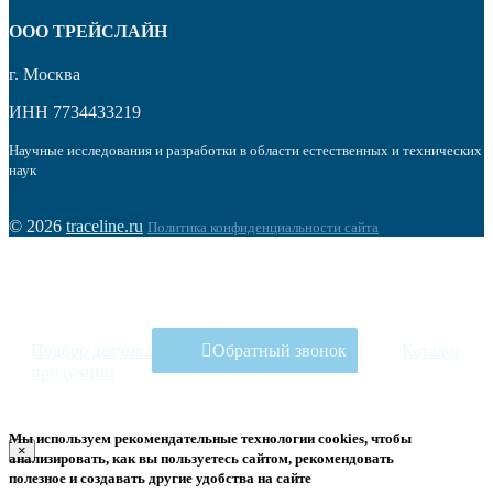
OOO ТРЕЙСЛАЙН
г. Москва
ИНН 7734433219
Научные исследования и разработки в области естественных и технических
наук
© 2026
traceline.ru
Политика конфиденциальности сайта
Подбор датчика
Обратный звонок
Каталог
продукции
Мы используем рекомендательные технологии
cookies
, чтобы
×
анализировать, как вы пользуетесь сайтом, рекомендовать
полезное и создавать другие удобства на сайте