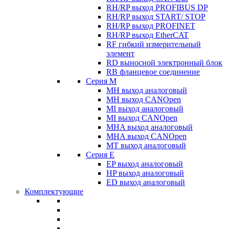
RH/RP выход PROFIBUS DP
RH/RP выход START/ STOP
RH/RP выход PROFINET
RH/RP выход EtherCAT
RF гибкий измерительный
элемент
RD выносной электронный блок
RB фланцевое соединение
Серия M
MH выход аналоговый
MH выход CANOpen
MI выход аналоговый
MI выход CANOpen
MHA выход аналоговый
MHA выход CANOpen
MT выход аналоговый
Серия E
EP выход аналоговый
HP выход аналоговый
ED выход аналоговый
Комплектующие