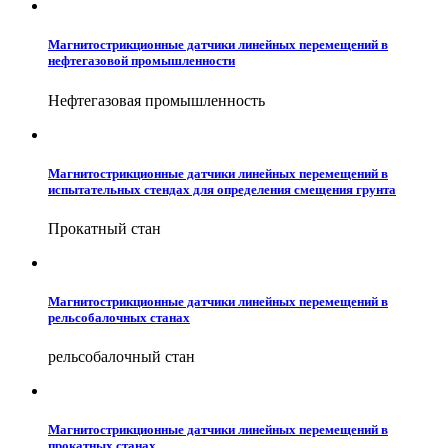
Магнитострикционные датчики линейных перемещений в
нефтегазовой промышленности
Нефтегазовая промышленность
Магнитострикционные датчики линейных перемещений в
испытательных стендах для определения смещения грунта
Прокатный стан
Магнитострикционные датчики линейных перемещений в
рельсобалочных станах
рельсобалочный стан
Магнитострикционные датчики линейных перемещений в
прокатных станах