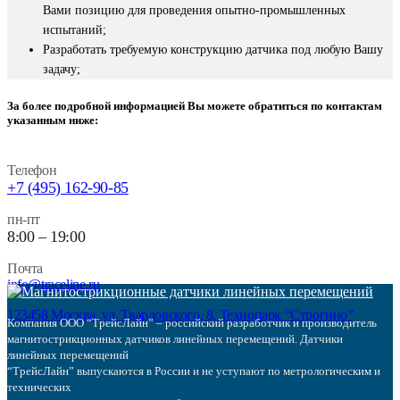
Вами позицию для проведения опытно-промышленных
испытаний;
Разработать требуемую конструкцию датчика под любую Вашу
задачу;
За более подробной информацией Вы можете обратиться по контактам
указанным ниже:
Телефон
+7 (495) 162-90-85
пн-пт
8:00 – 19:00
Почта
info@traceline.ru
123458 Москва, ул. Твардовского, 8, Технопарк “Строгино”
Компания ООО “ТрейсЛайн” – российский разработчик и производитель
магнитострикционных датчиков линейных перемещений. Датчики
линейных перемещений
“ТрейсЛайн” выпускаются в России и не уступают по метрологическим и
технических