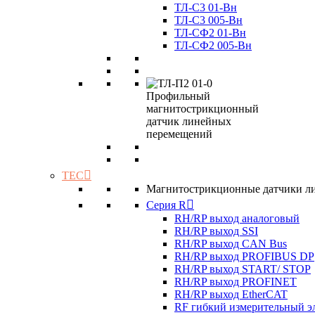
ТЛ-C3 01-Вн
ТЛ-C3 005-Вн
ТЛ-CФ2 01-Вн
ТЛ-CФ2 005-Вн
TEC
Магнитострикционные датчики л
Серия R
RH/RP выход аналоговый
RH/RP выход SSI
RH/RP выход CAN Bus
RH/RP выход PROFIBUS DP
RH/RP выход START/ STOP
RH/RP выход PROFINET
RH/RP выход EtherCAT
RF гибкий измерительный э