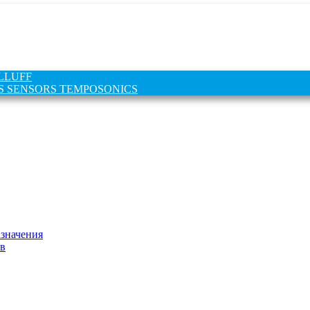
ALLUFF
 MTS SENSORS TEMPOSONICS
азначения
в