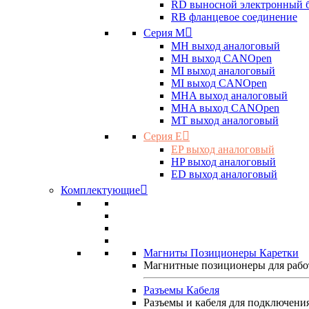
RD выносной электронный 
RB фланцевое соединение
Серия M
MH выход аналоговый
MH выход CANOpen
MI выход аналоговый
MI выход CANOpen
MHA выход аналоговый
MHA выход CANOpen
MT выход аналоговый
Серия E
EP выход аналоговый
HP выход аналоговый
ED выход аналоговый
Комплектующие
Магниты Позиционеры Каретки
Магнитные позиционеры для рабо
Разъемы Кабеля
Разъемы и кабеля для подключени