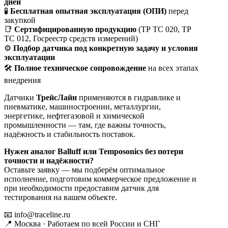
дней
🧪
Бесплатная опытная эксплуатация (ОПИ)
перед
закупкой
📑
Сертифицированную продукцию
(ТР ТС 020, ТР
ТС 012, Госреестр средств измерений)
⚙️
Подбор датчика под конкретную задачу и условия
эксплуатации
🛠
Полное техническое сопровождение
на всех этапах
внедрения
Датчики
ТрейсЛайн
применяются в гидравлике и
пневматике, машиностроении, металлургии,
энергетике, нефтегазовой и химической
промышленности — там, где важны точность,
надёжность и стабильность поставок.
Нужен аналог Balluff или Temposonics без потери
точности и надёжности?
Оставьте заявку — мы подберём оптимальное
исполнение, подготовим коммерческое предложение и
при необходимости предоставим датчик для
тестирования на вашем объекте.
📧
info@traceline.ru
📍 Москва · Работаем по всей России и СНГ