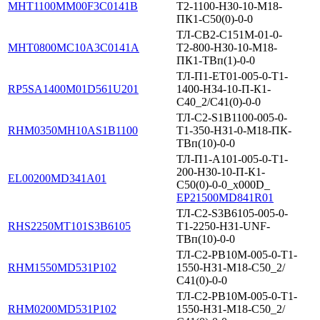
MHT1100MM00F3C0141B
Т2-1100-НЗ0-10-М18-
ПК1-С50(0)-0-0
ТЛ-СВ2-С151М-01-0-
MHT0800MC10A3C0141A
Т2-800-НЗ0-10-М18-
ПК1-ТВп(1)-0-0
ТЛ-П1-ЕТ01-005-0-Т1-
RP5SA1400M01D561U201
1400-НЗ4-10-П-К1-
С40_2/С41(0)-0-0
ТЛ-С2-S1B1100-005-0-
RHM0350MH10AS1B1100
T1-350-НЗ1-0-М18-ПК-
ТВп(10)-0-0
ТЛ-П1-А101-005-0-Т1-
200-НЗ0-10-П-К1-
EL00200MD341A01
С50(0)-0-0_x000D_
EP21500MD841R01
ТЛ-С2-S3B6105-005-0-
RHS2250MT101S3B6105
Т1-2250-НЗ1-UNF-
ТВп(10)-0-0
ТЛ-С2-PB10M-005-0-Т1-
RHM1550MD531P102
1550-НЗ1-М18-С50_2/
С41(0)-0-0
ТЛ-С2-PB10M-005-0-Т1-
RHM0200MD531P102
1550-НЗ1-М18-С50_2/