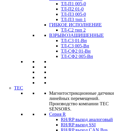
ТЛ-П1 005-0
ТЛ-П2 01-0
ТЛ-П3 005-0
ТЛ-П3 тип 1
ГИБКОЕ ИСПОЛНЕНИЕ
ТЛ-C2 тип 2
ВЗРЫВОЗАЩИЩЕННЫЕ
ТЛ-C3 01-Вн
ТЛ-C3 005-Вн
ТЛ-CФ2 01-Вн
ТЛ-CФ2 005-Вн
TEC
Магнитострикционные датчики
линейных перемещений.
Производство компании TEC
SENSORS.
Серия R
RH/RP выход аналоговый
RH/RP выход SSI
RH/RP выход CAN Bus