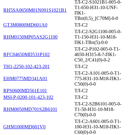
ТЛ-С2-S1021B1-005-0-
Т1-650-НЗ1-10-UNF-
RH5SA0650M01N091S1021B1
ПК1-
ТВп(0,5)_[C70M]-0-0
GT3M0800MD601A0
ТЛ-С2
ТЛ-С2-S2G1100-005-0-
RHM0150MP05AS2G1100
Т1-150-НЗ1-10-М18-
ПК1-ТВп(5)-0-0
ТЛ-С2-P102-005-0-T1-
RFC04650MD531P102
4650-НЗ15-8-?-ПК1-
С50_2/С41(0)-0-2
TH1-2250-102-423-201
ТЛ-С2
ТЛ-С2-A101-005-0-Т1-
EHM0775MD341A01
775-НЗ1-10-М18-ПК1-
С50(0)-0-0
RPS0600MD561E101
ТЛ-С2
MSI-P-0200-101-423-102
ТЛ-С2
ТЛ-С2-S2B6101-005-0-
RHM0050MD701S2B6101
Т1-50-НЗ1-10-М18-
С70(0)-0-0
ТЛ-С2-А601-005-0-Т1-
GHM1000MD601V0
100-НЗ1-10-М18-ПК1-
С60(0)-0-0