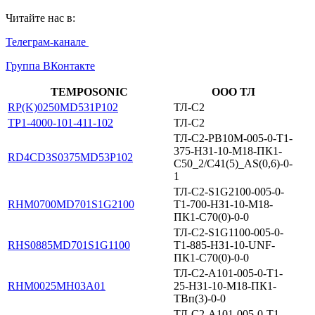
Читайте нас в:
Телеграм-канале
Группа ВКонтакте
TEMPOSONIC
ООО ТЛ
RP(K)0250MD531P102
ТЛ-С2
TP1-4000-101-411-102
ТЛ-С2
ТЛ-С2-PB10M-005-0-T1-
375-НЗ1-10-М18-ПК1-
RD4CD3S0375MD53P102
C50_2/C41(5)_АS(0,6)-0-
1
ТЛ-C2-S1G2100-005-0-
RHM0700MD701S1G2100
T1-700-НЗ1-10-М18-
ПК1-С70(0)-0-0
ТЛ-С2-S1G1100-005-0-
RHS0885MD701S1G1100
T1-885-НЗ1-10-UNF-
ПК1-C70(0)-0-0
ТЛ-С2-А101-005-0-Т1-
RHM0025MH03A01
25-НЗ1-10-М18-ПК1-
ТВп(3)-0-0
ТЛ-С2-А101-005-0-Т1-