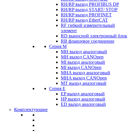
RH/RP выход PROFIBUS DP
RH/RP выход START/ STOP
RH/RP выход PROFINET
RH/RP выход EtherCAT
RF гибкий измерительный
элемент
RD выносной электронный блок
RB фланцевое соединение
Серия M
MH выход аналоговый
MH выход CANOpen
MI выход аналоговый
MI выход CANOpen
MHA выход аналоговый
MHA выход CANOpen
MT выход аналоговый
Серия E
EP выход аналоговый
HP выход аналоговый
ED выход аналоговый
Комплектующие