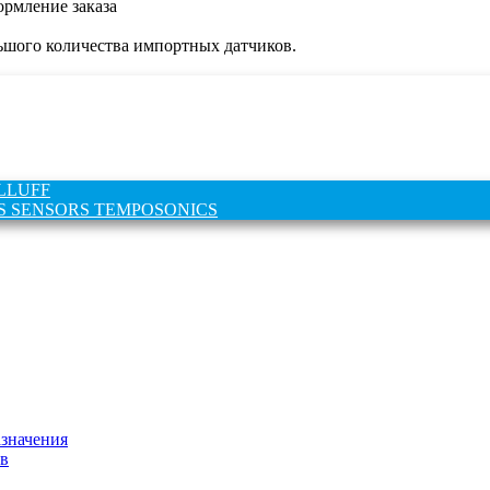
рмление заказа
ьшого количества импортных датчиков.
ALLUFF
 MTS SENSORS TEMPOSONICS
азначения
в