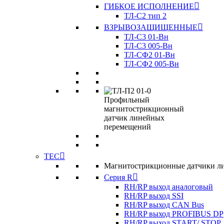
ГИБКОЕ ИСПОЛНЕНИЕ
ТЛ-C2 тип 2
ВЗРЫВОЗАЩИЩЕННЫЕ
ТЛ-C3 01-Вн
ТЛ-C3 005-Вн
ТЛ-CФ2 01-Вн
ТЛ-CФ2 005-Вн
TEC
Магнитострикционные датчики л
Серия R
RH/RP выход аналоговый
RH/RP выход SSI
RH/RP выход CAN Bus
RH/RP выход PROFIBUS DP
RH/RP выход START/ STOP