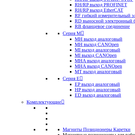
RH/RP выход PROFINET
RH/RP выход EtherCAT
RF гибкий измерительный э
RD выносной электронный 
RB фланцевое соединение
Серия M
MH выход аналоговый
MH выход CANOpen
MI выход аналоговый
MI выход CANOpen
MHA выход аналоговый
MHA выход CANOpen
MT выход аналоговый
Серия E
EP выход аналоговый
HP выход аналоговый
ED выход аналоговый
Комплектующие
Магниты Позиционеры Каретки
Магнитные позиционеры для рабо