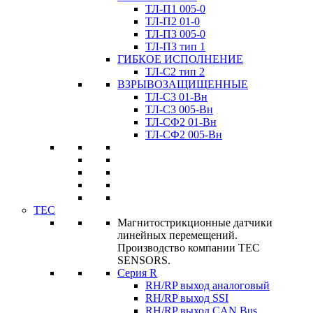
ТЛ-П1 005-0
ТЛ-П2 01-0
ТЛ-П3 005-0
ТЛ-П3 тип 1
ГИБКОЕ ИСПОЛНЕНИЕ
ТЛ-C2 тип 2
ВЗРЫВОЗАЩИЩЕННЫЕ
ТЛ-C3 01-Вн
ТЛ-C3 005-Вн
ТЛ-CФ2 01-Вн
ТЛ-CФ2 005-Вн
TEC
Магнитострикционные датчики
линейных перемещений.
Производство компании TEC
SENSORS.
Серия R
RH/RP выход аналоговый
RH/RP выход SSI
RH/RP выход CAN Bus