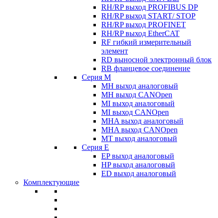
RH/RP выход PROFIBUS DP
RH/RP выход START/ STOP
RH/RP выход PROFINET
RH/RP выход EtherCAT
RF гибкий измерительный
элемент
RD выносной электронный блок
RB фланцевое соединение
Серия M
MH выход аналоговый
MH выход CANOpen
MI выход аналоговый
MI выход CANOpen
MHA выход аналоговый
MHA выход CANOpen
MT выход аналоговый
Серия E
EP выход аналоговый
HP выход аналоговый
ED выход аналоговый
Комплектующие