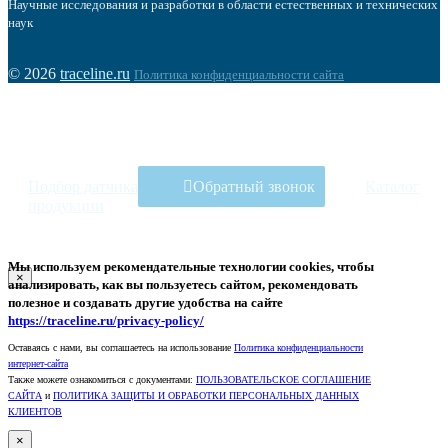
Научные исследования и разработки в области естественных и технических
наук
© 2026
traceline.ru
Политика конфиденциальности сайта
Подбор датчика
Обратный звонок
Каталог
продукции
Мы используем рекомендательные технологии
cookies
, чтобы
×
анализировать, как вы пользуетесь сайтом, рекомендовать
полезное и создавать другие удобства на сайте
https://traceline.ru/privacy-policy/
Оставаясь с нами, вы соглашаетесь на использование
Политика конфиденциальности
интернет-сайта
Также можете ознакомиться с документами:
ПОЛЬЗОВАТЕЛЬСКОЕ СОГЛАШЕНИЕ
САЙТА
и
ПОЛИТИКА ЗАЩИТЫ И ОБРАБОТКИ ПЕРСОНАЛЬНЫХ ДАННЫХ
КЛИЕНТОВ
×