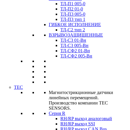
ТЛ-П1 005-0
ТЛ-П2 01-0
ТЛ-П3 005-0
ТЛ-П3 тип 1
ГИБКОЕ ИСПОЛНЕНИЕ
ТЛ-C2 тип 2
ВЗРЫВОЗАЩИЩЕННЫЕ
ТЛ-C3 01-Вн
ТЛ-C3 005-Вн
ТЛ-CФ2 01-Вн
ТЛ-CФ2 005-Вн
TEC
Магнитострикционные датчики
линейных перемещений.
Производство компании TEC
SENSORS.
Серия R
RH/RP выход аналоговый
RH/RP выход SSI
RH/RP выход CAN Bus