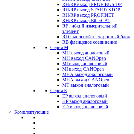
RH/RP выход PROFIBUS DP
RH/RP выход START/ STOP
RH/RP выход PROFINET
RH/RP выход EtherCAT
RF гибкий измерительный
элемент
RD выносной электронный блок
RB фланцевое соединение
Серия M
MH выход аналоговый
MH выход CANOpen
MI выход аналоговый
MI выход CANOpen
MHA выход аналоговый
MHA выход CANOpen
MT выход аналоговый
Серия E
EP выход аналоговый
HP выход аналоговый
ED выход аналоговый
Комплектующие