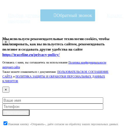
Подбор датчика
Обратный звонок
Каталог
продукции
Мы используем рекомендательные технологии
cookies
, чтобы
×
анализировать, как вы пользуетесь сайтом, рекомендовать
полезное и создавать другие удобства на сайте
https://traceline.ru/privacy-policy/
Оставаясь с нами, вы соглашаетесь на использование
Политика конфиденциальности
интернет-сайта
Также можете ознакомиться с документами:
ПОЛЬЗОВАТЕЛЬСКОЕ СОГЛАШЕНИЕ
САЙТА
и
ПОЛИТИКА ЗАЩИТЫ И ОБРАБОТКИ ПЕРСОНАЛЬНЫХ ДАННЫХ
КЛИЕНТОВ
×
Перезвонить
Нажимая кнопку «Отправить», даёте согласие на обработку ваших персональных данных