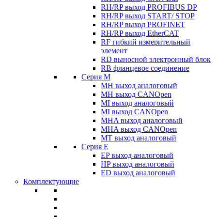
RH/RP выход PROFIBUS DP
RH/RP выход START/ STOP
RH/RP выход PROFINET
RH/RP выход EtherCAT
RF гибкий измерительный
элемент
RD выносной электронный блок
RB фланцевое соединение
Серия M
MH выход аналоговый
MH выход CANOpen
MI выход аналоговый
MI выход CANOpen
MHA выход аналоговый
MHA выход CANOpen
MT выход аналоговый
Серия E
EP выход аналоговый
HP выход аналоговый
ED выход аналоговый
Комплектующие