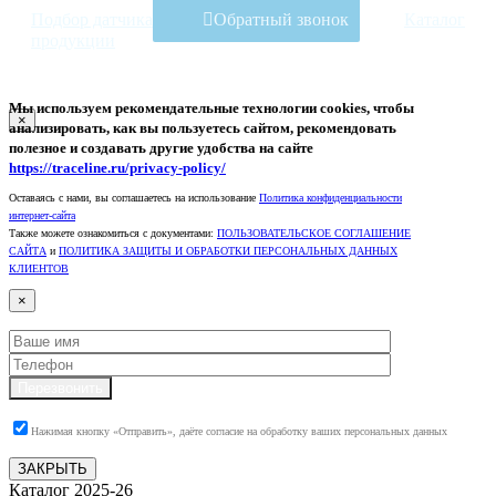
Подбор датчика
Обратный звонок
Каталог
продукции
Мы используем рекомендательные технологии
cookies
, чтобы
×
анализировать, как вы пользуетесь сайтом, рекомендовать
полезное и создавать другие удобства на сайте
https://traceline.ru/privacy-policy/
Оставаясь с нами, вы соглашаетесь на использование
Политика конфиденциальности
интернет-сайта
Также можете ознакомиться с документами:
ПОЛЬЗОВАТЕЛЬСКОЕ СОГЛАШЕНИЕ
САЙТА
и
ПОЛИТИКА ЗАЩИТЫ И ОБРАБОТКИ ПЕРСОНАЛЬНЫХ ДАННЫХ
КЛИЕНТОВ
×
Перезвонить
Нажимая кнопку «Отправить», даёте согласие на обработку ваших персональных данных
ЗАКРЫТЬ
Каталог 2025-26