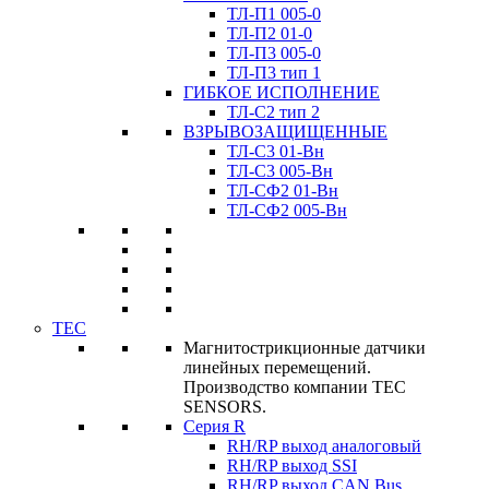
ТЛ-П1 005-0
ТЛ-П2 01-0
ТЛ-П3 005-0
ТЛ-П3 тип 1
ГИБКОЕ ИСПОЛНЕНИЕ
ТЛ-C2 тип 2
ВЗРЫВОЗАЩИЩЕННЫЕ
ТЛ-C3 01-Вн
ТЛ-C3 005-Вн
ТЛ-CФ2 01-Вн
ТЛ-CФ2 005-Вн
TEC
Магнитострикционные датчики
линейных перемещений.
Производство компании TEC
SENSORS.
Серия R
RH/RP выход аналоговый
RH/RP выход SSI
RH/RP выход CAN Bus